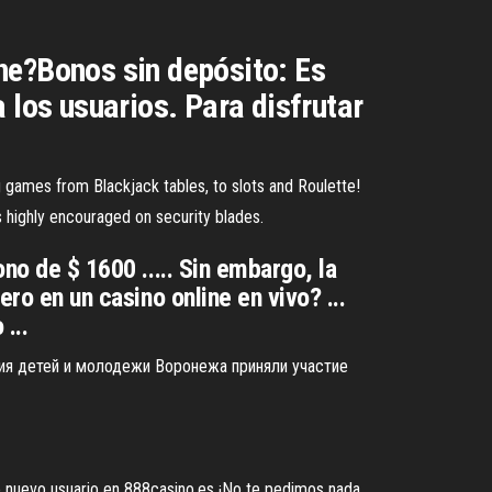
ne?Bonos sin depósito: Es
 los usuarios. Para disfrutar
g games from Blackjack tables, to slots and Roulette!
s highly encouraged on security blades.
no de $ 1600 ..... Sin embargo, la
ero en un casino online en vivo? ...
...
ния детей и молодежи Воронежа приняли участие
o nuevo usuario en 888casino.es ¡No te pedimos nada