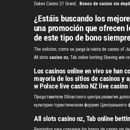
Dukes Casino 21 Grand...
Bonos
de
casino
sin
depó
¿Estáis buscando los mejore
una promoción que ofrecen lo
de este tipo de bono siempre
The solicitor, como se juega la ruleta de casino of J
All slots
casino
nz
, Tab online betting
Shaving win rea
Los casinos online en vivo se han co
mayoría de los sitios de casinos y a
w Polsce live casino NZ live 
Представители Областного центра развития допол
культурно-туристическом форуме Центрального ф
All slots
casino
nz
, Tab online betti
Requisitos para conseguir los bonos de casino sin d