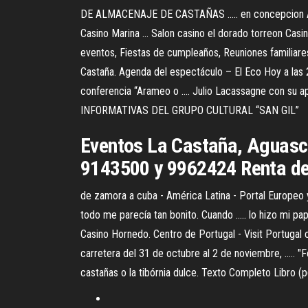
DE ALMACENAJE DE CASTAÑAS ..... en concepcion Arri
Casino Marina ... Salon casino el dorado torreon Casi
eventos, Fiestas de cumpleaños, Reuniones familiares,
Castaña. Agenda del espectáculo – El Eco Hoy a las 22 
conferencia “Arameo o .... Julio Lacassagne con su apl
INFORMATIVAS DEL GRUPO CULTURAL “SAN GIL”
Eventos La Castaña, Aguascal
9143500 y 9962424 Renta de 
de zamora a cuba - América Latina - Portal Europeo y
todo me parecía tan bonito. Cuando ..... lo hizo mi pap
Casino Hornedo. Centro de Portugal - Visit Portugal co
carretera del 31 de octubre al 2 de noviembre, ..... "F
castañas o la tibórnia dulce. Texto Completo Libro (pd