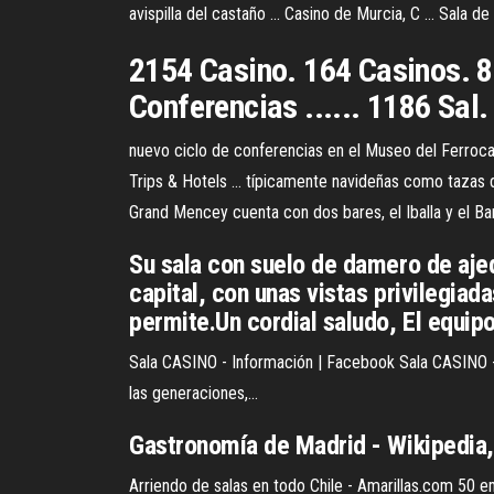
avispilla del castaño ... Casino de Murcia, C ... Sala 
2154 Casino. 164 Casinos. 8
Conferencias ...... 1186 Sal
nuevo ciclo de conferencias en el Museo del Ferrocarri
Trips & Hotels ... típicamente navideñas como tazas d
Grand Mencey cuenta con dos bares, el Iballa y el Bar 
Su sala con suelo de damero de aje
capital, con unas vistas privilegiad
permite.Un cordial saludo, El equipo
Sala CASINO - Información | Facebook Sala CASINO - 
las generaciones,...
Gastronomía de Madrid - Wikipedia, 
Arriendo de salas en todo Chile - Amarillas.com 50