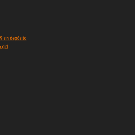
9 sin depósito
 girl