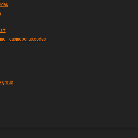
edas
s
arf
asino_ casinobonus.codes
 gratis
Proudly powered by
WordPress
|
Theme:
Envo Magazine