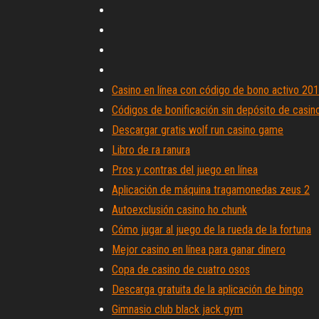
Casino en línea con código de bono activo 201
Códigos de bonificación sin depósito de casino
Descargar gratis wolf run casino game
Libro de ra ranura
Pros y contras del juego en línea
Aplicación de máquina tragamonedas zeus 2
Autoexclusión casino ho chunk
Cómo jugar al juego de la rueda de la fortuna
Mejor casino en línea para ganar dinero
Copa de casino de cuatro osos
Descarga gratuita de la aplicación de bingo
Gimnasio club black jack gym